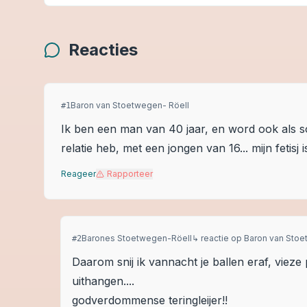
Reacties
Baron van Stoetwegen- Röell
#
1
Ik ben een man van 40 jaar, en word ook als 
relatie heb, met een jongen van 16... mijn fetisj 
Reageer
Rapporteer
Barones Stoetwegen-Röell
↳ reactie op
Baron van Stoe
#
2
Daarom snij ik vannacht je ballen eraf, vie
uithangen....
godverdommense teringleijer!!