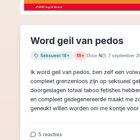
Word geil van pedos
Seksueel 18+
18+
Door
N
7 september 2
Ik word geil van pedos. ben zelf een vol
compleet grenzenloos zijn op seksueel ge
doorgeslagen totaal taboo fetishes hebben
en compleet gedegenereerde maakt me zo 
geneukt willen worden om me kontje voor t
5
reacties