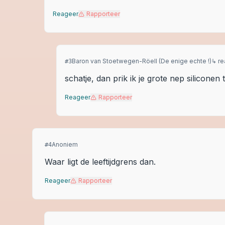
Reageer
Rapporteer
Baron van Stoetwegen-Röell (De enige echte !)
↳ re
#
3
schatje, dan prik ik je grote nep siliconen 
Reageer
Rapporteer
Anoniem
#
4
Waar ligt de leeftijdgrens dan.
Reageer
Rapporteer