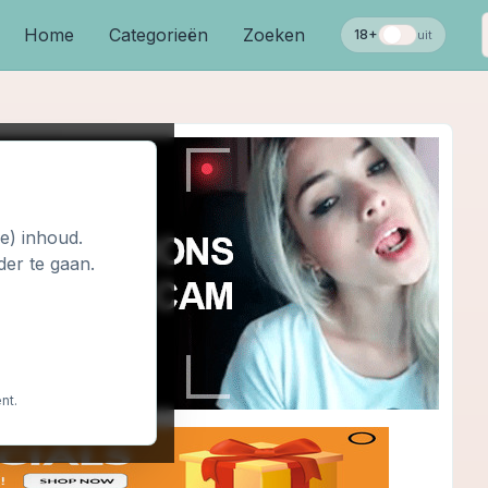
Home
Categorieën
Zoeken
18+
uit
le) inhoud.
der te gaan.
nt.