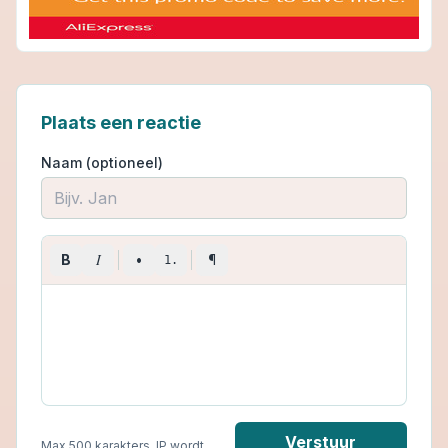
Plaats een reactie
Naam (optioneel)
I
B
•
¶
1.
Verstuur
Max 500 karakters. IP wordt