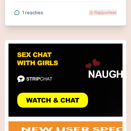
1
reacties
Rapporteer