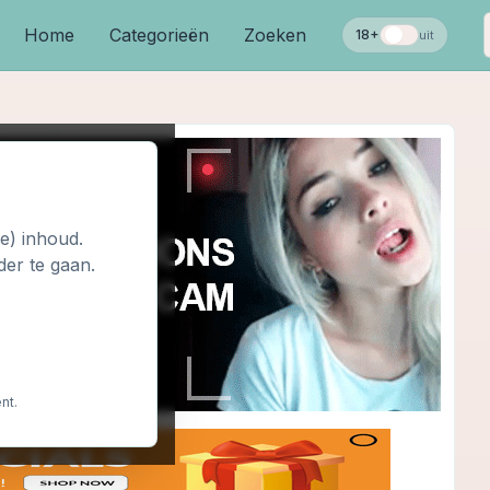
Home
Categorieën
Zoeken
18+
uit
le) inhoud.
der te gaan.
nt.