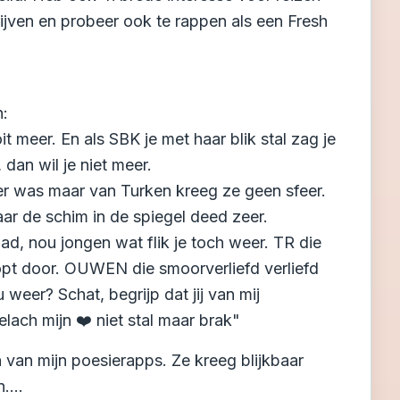
ijven en probeer ook te rappen als een Fresh
:
t meer. En als SBK je met haar blik stal zag je
 dan wil je niet meer.
er was maar van Turken kreeg ze geen sfeer.
ar de schim in de spiegel deed zeer.
d, nou jongen wat flik je toch weer. TR die
opt door. OUWEN die smoorverliefd verliefd
weer? Schat, begrijp dat jij van mij
lach mijn ❤️ niet stal maar brak"
n van mijn poesierapps. Ze kreeg blijkbaar
....