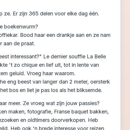
p ze. Er zijn 365 delen voor elke dag één.
ige boekenwurm?
offiekar. Bood haar een drankje aan en ze nam
r aan de praat.
est interessant?" Le dernier souffle La Belle
te 't zo chique en lief uit, tot in lente van
stem geluid. Vroeg haar waarom.
he eng beest van langer dan 2 meter, oersterk
het bos en liet je pas los als het bliksemde.
 naar meer. Ze vroeg wat zijn jouw passies?
en maken, fotografie, Franse baquet bakken,
 bezoeken en oldtimers doorverkopen. Heb
ild. Heb ook 'n brede interesse voor reizen