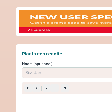
Plaats een reactie
Naam (optioneel)
I
B
•
¶
1.