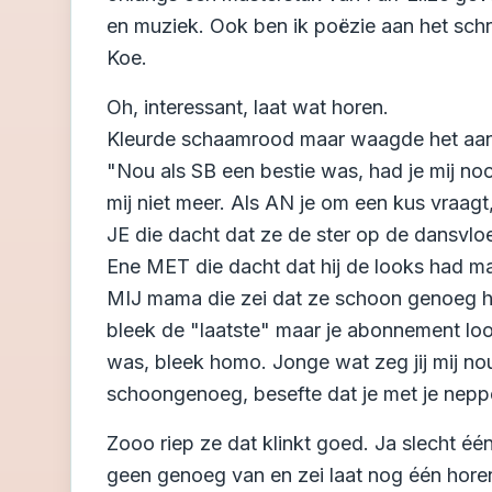
en muziek. Ook ben ik poëzie aan het schr
Koe.
Oh, interessant, laat wat horen.
Kleurde schaamrood maar waagde het aan
"Nou als SB een bestie was, had je mij nooi
mij niet meer. Als AN je om een kus vraagt,
JE die dacht dat ze de ster op de dansvlo
Ene MET die dacht dat hij de looks had ma
MIJ mama die zei dat ze schoon genoeg ha
bleek de "laatste" maar je abonnement lo
was, bleek homo. Jonge wat zeg jij mij nou 
schoongenoeg, besefte dat je met je neppe
Zooo riep ze dat klinkt goed. Ja slecht éé
geen genoeg van en zei laat nog één horen