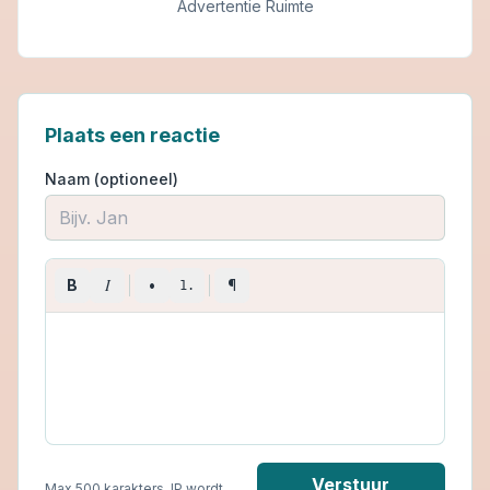
Advertentie Ruimte
Plaats een reactie
Naam (optioneel)
I
B
•
¶
1.
Verstuur
Max 500 karakters. IP wordt