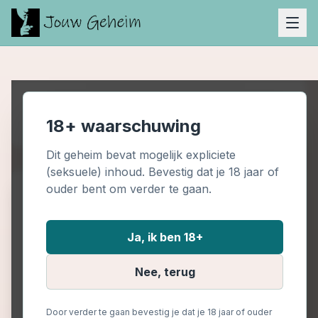
Advertentie Ruimte (Boven)
18+ waarschuwing
Dit geheim bevat mogelijk expliciete
(seksuele) inhoud. Bevestig dat je 18 jaar of
ouder bent om verder te gaan.
Oogje op
schoonmoeder
Ja, ik ben 18+
Seksueel 18+
18+
Door
Jeroen
Nee, terug
26 oktober 2023
Door verder te gaan bevestig je dat je 18 jaar of ouder
Hallo allemaal,