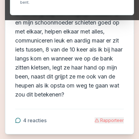
bent.
Ik wil het graag kort mogelijlk houden. Ik
en mijn schoonmoeder schieten goed op
met elkaar, helpen elkaar met alles,
communiceren leuk en aardig maar er zit
iets tussen, 8 van de 10 keer als ik bij haar
langs kom en wanneer we op de bank
zitten kletsen, legt ze haar hand op mijn
been, naast dit grijpt ze me ook van de
heupen als ik opsta om weg te gaan wat
zou dit betekenen?
4
reacties
Rapporteer