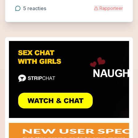
5
reacties
Rapporteer