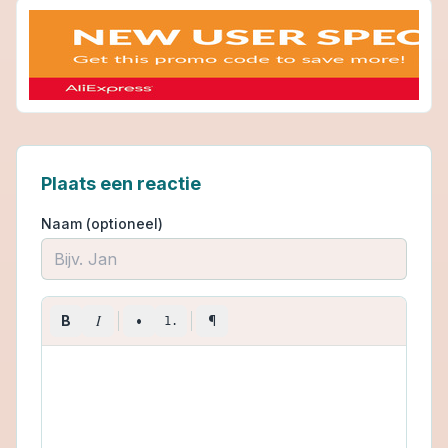
Plaats een reactie
Naam (optioneel)
I
B
•
¶
1.