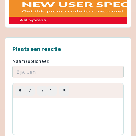
Plaats een reactie
Naam (optioneel)
I
B
•
¶
1.