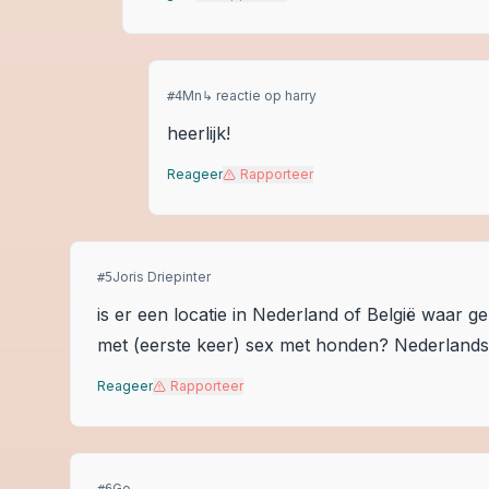
Mn
↳ reactie op
harry
#
4
heerlijk!
Reageer
Rapporteer
Joris Driepinter
#
5
is er een locatie in Nederland of België waar 
met (eerste keer) sex met honden? Nederlands s
Reageer
Rapporteer
Go