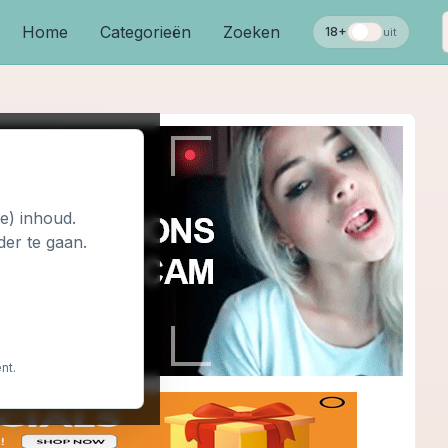
Home
Categorieën
Zoeken
18+
uit
le) inhoud.
der te gaan.
nt.