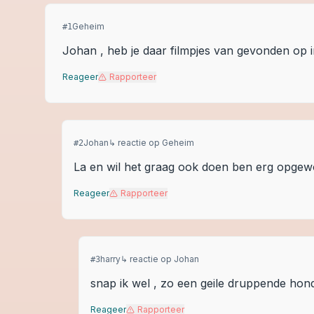
Geheim
#
1
Johan , heb je daar filmpjes van gevonden op i
Reageer
Rapporteer
Johan
↳ reactie op
Geheim
#
2
La en wil het graag ook doen ben erg opgewo
Reageer
Rapporteer
harry
↳ reactie op
Johan
#
3
snap ik wel , zo een geile druppende hond
Reageer
Rapporteer