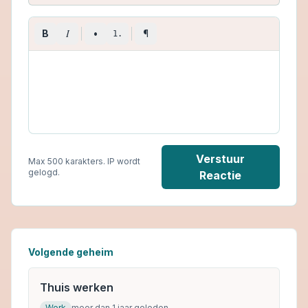
I
B
•
¶
1.
Verstuur
Max 500 karakters. IP wordt
gelogd.
Reactie
Volgende geheim
Thuis werken
Werk
meer dan 1 jaar geleden