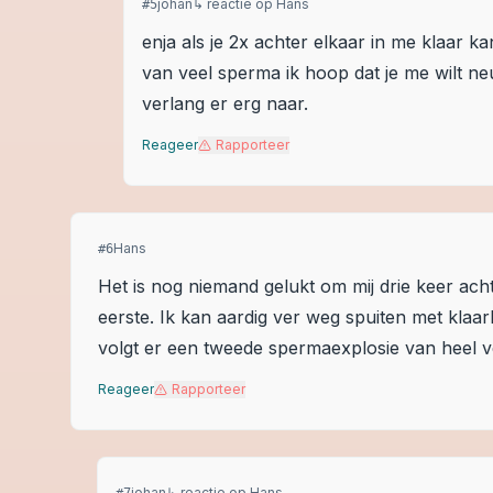
johan
↳ reactie op
Hans
#
5
enja als je 2x achter elkaar in me klaar k
van veel sperma ik hoop dat je me wilt neu
verlang er erg naar.
Reageer
Rapporteer
Hans
#
6
Het is nog niemand gelukt om mij drie keer acht
eerste. Ik kan aardig ver weg spuiten met klaar
volgt er een tweede spermaexplosie van heel 
Reageer
Rapporteer
johan
↳ reactie op
Hans