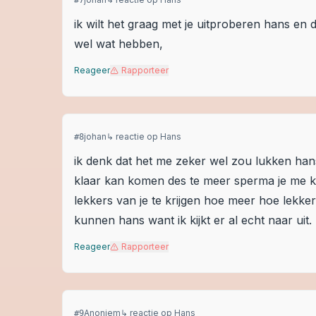
#
7
ik wilt het graag met je uitproberen hans en
wel wat hebben,
Reageer
Rapporteer
johan
↳ reactie op
Hans
#
8
ik denk dat het me zeker wel zou lukken hans 
klaar kan komen des te meer sperma je me k
lekkers van je te krijgen hoe meer hoe lekk
kunnen hans want ik kijkt er al echt naar uit.
Reageer
Rapporteer
Anoniem
↳ reactie op
Hans
#
9