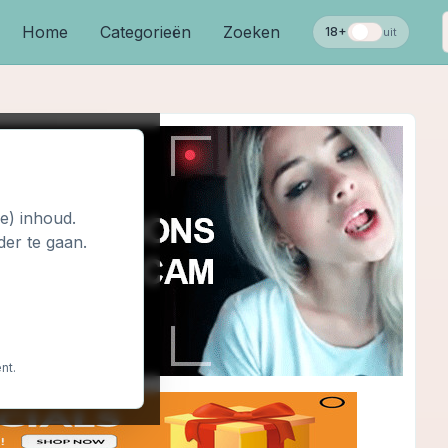
Home
Categorieën
Zoeken
18+
uit
le) inhoud.
der te gaan.
nt.