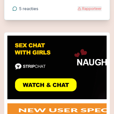
5
reacties
Rapporteer