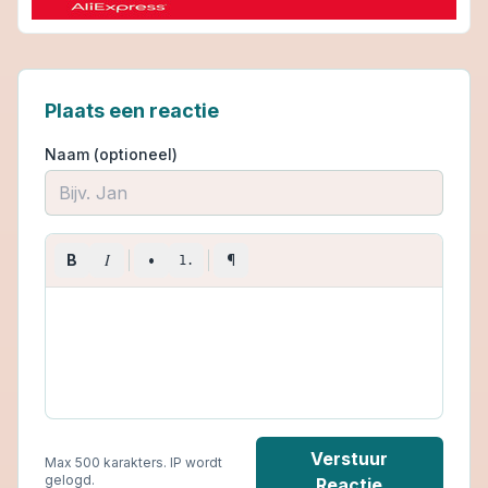
Plaats een reactie
Naam (optioneel)
I
B
•
¶
1.
Verstuur
Max 500 karakters. IP wordt
gelogd.
Reactie