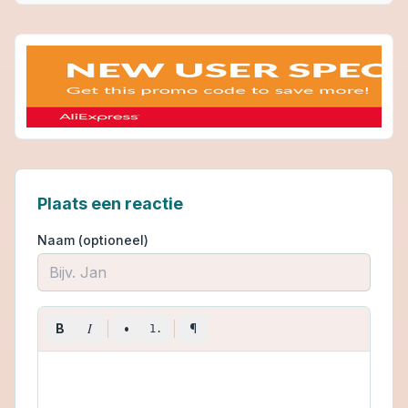
Plaats een reactie
Naam (optioneel)
I
B
•
¶
1.