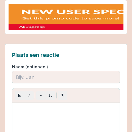
Plaats een reactie
Naam (optioneel)
I
B
•
¶
1.