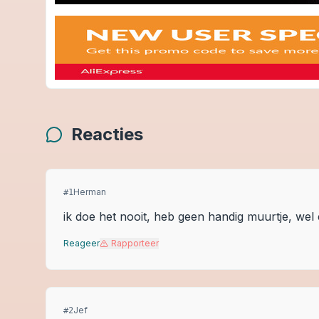
Reacties
Herman
#
1
ik doe het nooit, heb geen handig muurtje, wel
Reageer
Rapporteer
Jef
#
2