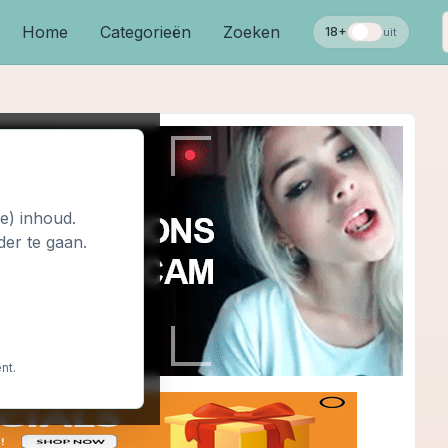
Home
Categorieën
Zoeken
18+
uit
le) inhoud.
der te gaan.
nt.