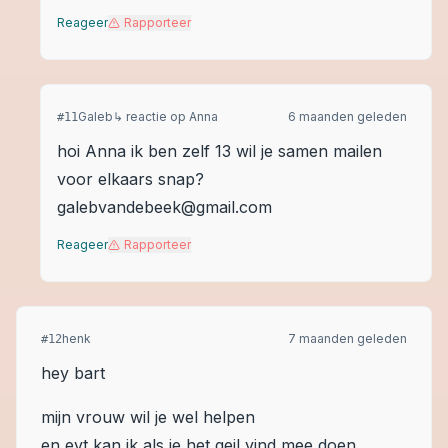
Reageer
Rapporteer
Galeb
↳ reactie op
Anna
6 maanden geleden
#
11
hoi Anna ik ben zelf 13 wil je samen mailen
voor elkaars snap?
galebvandebeek@gmail.com
Reageer
Rapporteer
henk
7 maanden geleden
#
12
hey bart
mijn vrouw wil je wel helpen
en evt kan ik als je het geil vind mee doen