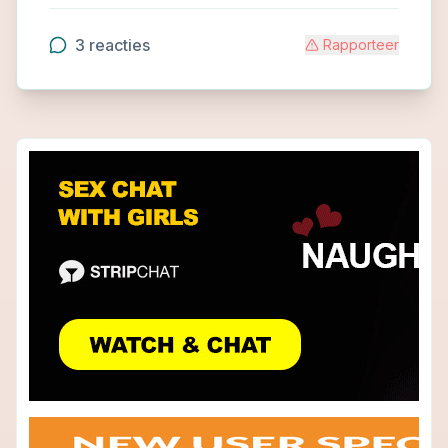
3
reacties
Rapporteer