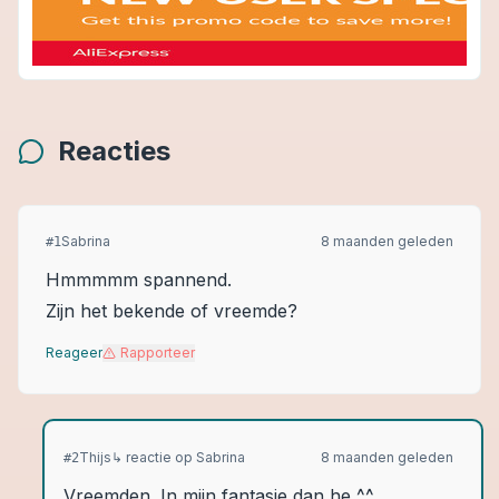
Reacties
Sabrina
8 maanden geleden
#
1
Hmmmmm spannend.
Zijn het bekende of vreemde?
Reageer
Rapporteer
Thijs
↳ reactie op
Sabrina
8 maanden geleden
#
2
Vreemden. In mijn fantasie dan he ^^