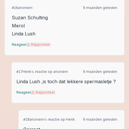
anoniem
9 maanden geleden
#
16
Suzan Schulting
Merol
Linda Lush
Reageer
Rapporteer
Henk
↳ reactie op
anoniem
9 maanden geleden
#
17
Linda Lush ,is toch dat lekkere spermasletje ?
Reageer
Rapporteer
anoniem
↳ reactie op
Henk
9 maanden geleden
#
18