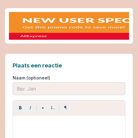
Plaats een reactie
Naam (optioneel)
I
B
•
¶
1.