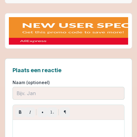
Plaats een reactie
Naam (optioneel)
I
B
•
¶
1.