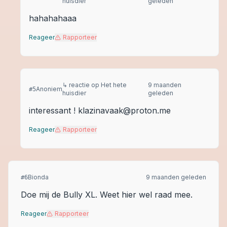
huisdier
geleden
hahahahaaa
Reageer
Rapporteer
↳ reactie op
Het hete
9 maanden
Anoniem
#
5
huisdier
geleden
interessant ! klazinavaak@proton.me
Reageer
Rapporteer
Bionda
9 maanden geleden
#
6
Doe mij de Bully XL. Weet hier wel raad mee.
Reageer
Rapporteer