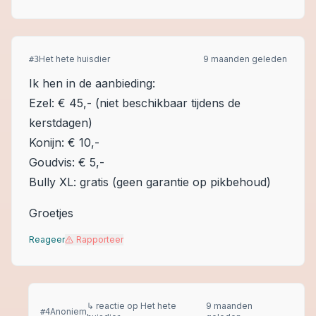
Het hete huisdier
9 maanden geleden
#
3
Ik hen in de aanbieding:
Ezel: € 45,- (niet beschikbaar tijdens de
kerstdagen)
Konijn: € 10,-
Goudvis: € 5,-
Bully XL: gratis (geen garantie op pikbehoud)
Groetjes
Reageer
Rapporteer
↳ reactie op
Het hete
9 maanden
Anoniem
#
4