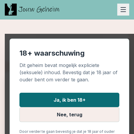
Advertentie Ruimte (Boven)
18+ waarschuwing
Dit geheim bevat mogelijk expliciete
(seksuele) inhoud. Bevestig dat je 18 jaar of
ouder bent om verder te gaan.
Zonder slipje
Ja, ik ben 18+
Seksueel 18+
18+
Door
Pkg
6 juli 2025
Nee, terug
Ik ga als ik geil ben op de warme dagen
zonder slipje op pad. Laatst zat ik in de
Door verder te gaan bevestig je dat je 18 jaar of ouder