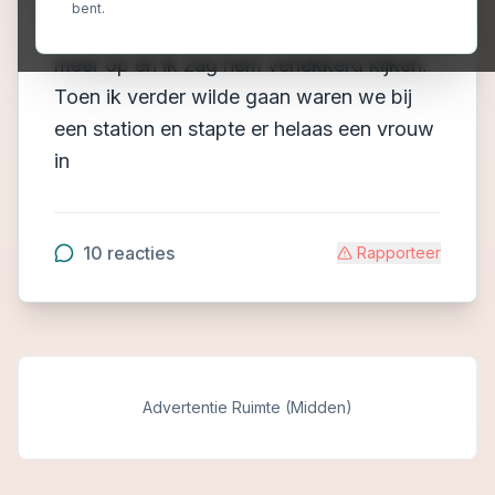
trein en zat er een man tegenover me in
bent.
het andere zitje. Ik trok mijn rokje steeds
meer op en ik zag hem verlekkerd kijken.
Toen ik verder wilde gaan waren we bij
een station en stapte er helaas een vrouw
in
10
reacties
Rapporteer
Advertentie Ruimte (Midden)