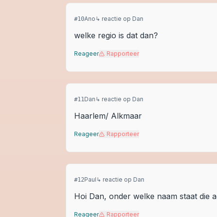
Ano
↳ reactie op
Dan
#
10
welke regio is dat dan?
Reageer
Rapporteer
Dan
↳ reactie op
Dan
#
11
Haarlem/ Alkmaar
Reageer
Rapporteer
Paul
↳ reactie op
Dan
#
12
Hoi Dan, onder welke naam staat die a
Reageer
Rapporteer