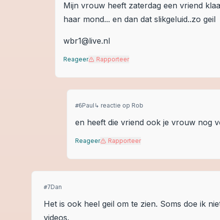
Mijn vrouw heeft zaterdag een vriend klaar
haar mond... en dan dat slikgeluid..zo geil
wbr1@live.nl
Reageer
Rapporteer
Paul
↳ reactie op
Rob
#
6
en heeft die vriend ook je vrouw nog
Reageer
Rapporteer
Dan
#
7
Het is ook heel geil om te zien. Soms doe ik ni
videos.