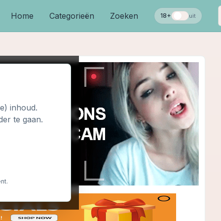
Home
Categorieën
Zoeken
18+
uit
le) inhoud.
der te gaan.
nt.