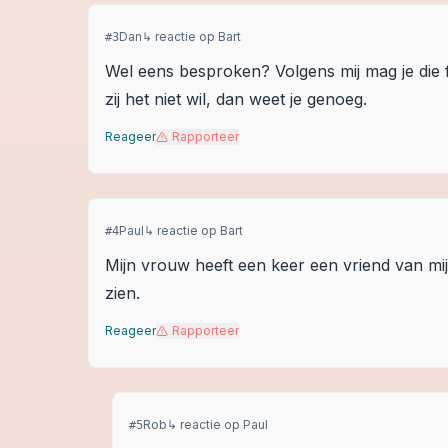
Dan
↳ reactie op
Bart
#
3
Wel eens besproken? Volgens mij mag je die 
zij het niet wil, dan weet je genoeg.
Reageer
Rapporteer
Paul
↳ reactie op
Bart
#
4
Mijn vrouw heeft een keer een vriend van mij 
zien.
Reageer
Rapporteer
Rob
↳ reactie op
Paul
#
5