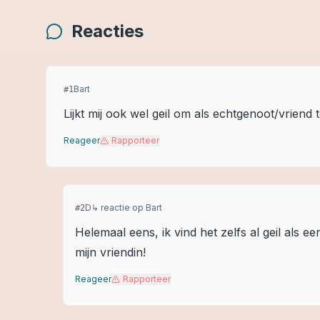
Reacties
Bart
#
1
Lijkt mij ook wel geil om als echtgenoot/vriend 
Reageer
Rapporteer
D
↳ reactie op
Bart
#
2
Helemaal eens, ik vind het zelfs al geil al
mijn vriendin!
Reageer
Rapporteer