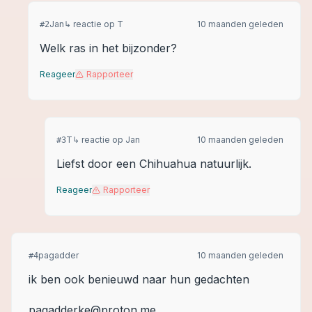
Jan
↳ reactie op
T
10 maanden geleden
#
2
Welk ras in het bijzonder?
Reageer
Rapporteer
T
↳ reactie op
Jan
10 maanden geleden
#
3
Liefst door een Chihuahua natuurlijk.
Reageer
Rapporteer
pagadder
10 maanden geleden
#
4
ik ben ook benieuwd naar hun gedachten
pagadderke@proton.me