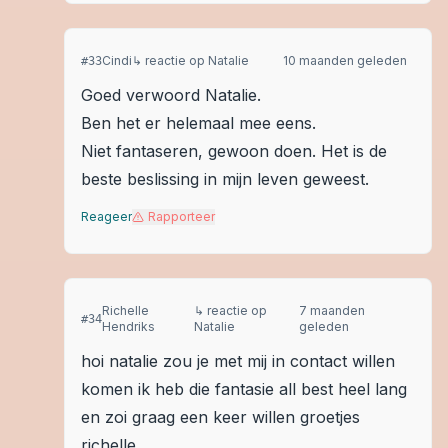
Cindi
↳ reactie op
Natalie
10 maanden geleden
#
33
Goed verwoord Natalie.
Ben het er helemaal mee eens.
Niet fantaseren, gewoon doen. Het is de
beste beslissing in mijn leven geweest.
Reageer
Rapporteer
Richelle
↳ reactie op
7 maanden
#
34
Hendriks
Natalie
geleden
hoi natalie zou je met mij in contact willen
komen ik heb die fantasie all best heel lang
en zoi graag een keer willen groetjes
richelle