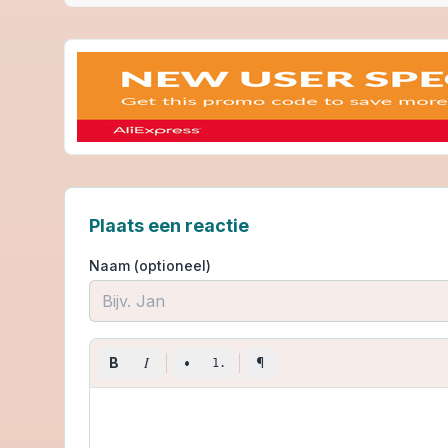
Plaats een reactie
Naam (optioneel)
I
B
•
¶
1.