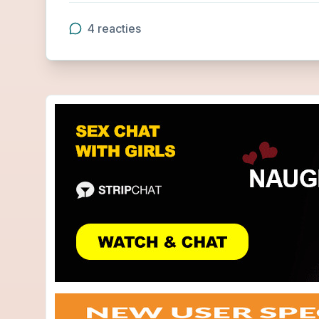
4
reacties