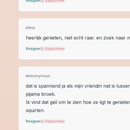
Reageer
Rapporteer
har
#
3
heerlijk genieten, niet echt raar. en zoek naa
Reageer
Rapporteer
Anonymous
#
4
dat is spannend ja als mijn vriendin nat is tu
pijama broek.
Ik vind dat geil om te zien hoe ze ligt te geniet
squirten.
Reageer
Rapporteer