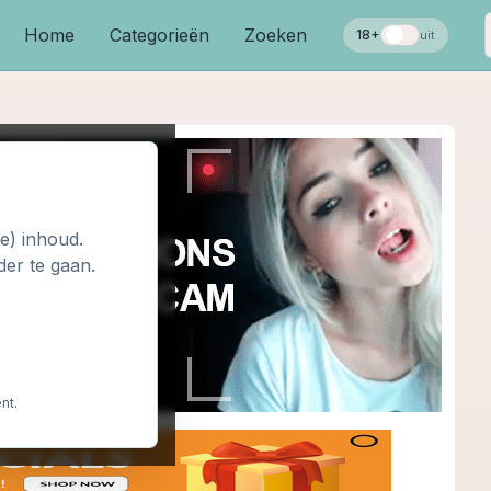
Home
Categorieën
Zoeken
18+
uit
le) inhoud.
der te gaan.
nt.