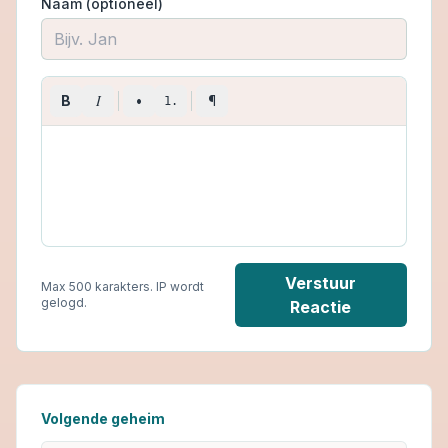
Naam (optioneel)
I
B
•
¶
1.
Verstuur
Max 500 karakters. IP wordt
gelogd.
Reactie
Volgende geheim