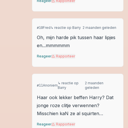
Reageer
Rapporteer
Fred
↳ reactie op
Barry
2 maanden geleden
#
10
Oh, mijn harde pik tussen haar lipjes
en...mmmmmm
Reageer
Rapporteer
↳ reactie op
2 maanden
Anoniem
#
11
Barry
geleden
Haar ook lekker beffen Harry? Dat
jonge roze clitje verwennen?
Misschien kaN ze al squirten…
Reageer
Rapporteer