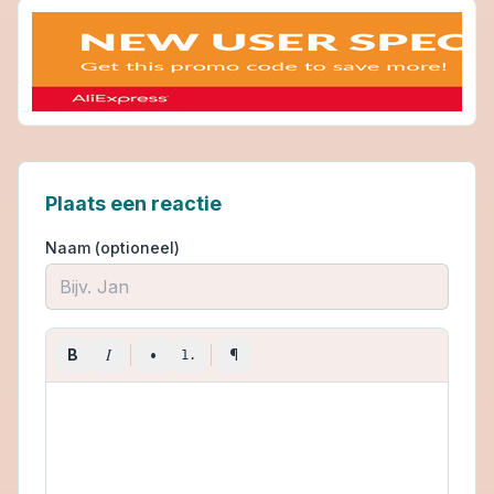
Plaats een reactie
Naam (optioneel)
I
B
•
¶
1.