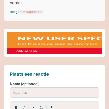
verder.
Reageer
Rapporteer
Plaats een reactie
Naam (optioneel)
I
B
•
¶
1.