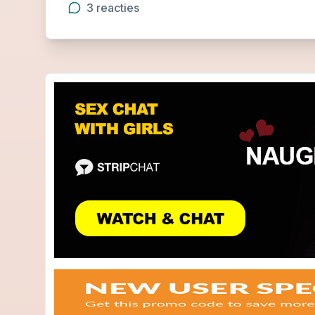
3
reacties