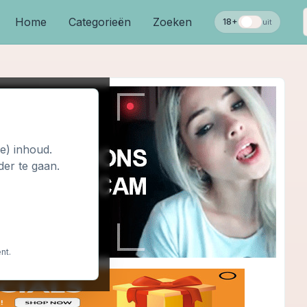
Home
Categorieën
Zoeken
18+
uit
le) inhoud.
der te gaan.
nt.