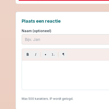
Plaats een reactie
Naam (optioneel)
I
B
•
¶
1.
Max 500 karakters. IP wordt gelogd.