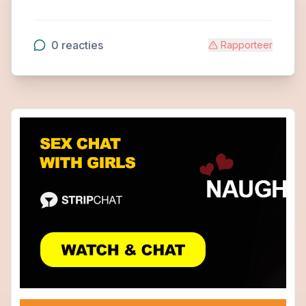
0
reacties
Rapporteer