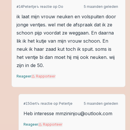
Petertje
↳ reactie op
Do
5 maanden geleden
#
14
ik laat mijn vrouw neuken en volspuiten door
jonge ventjes. wel met de afspraak dat ik ze
schoon pijp voordat ze weggaan. En daarna
lik ik het kutje van mijn vrouw schoon. En
neuk ik haar zaad kut toch ik spuit. soms is
het ventje bi dan moet hij mij ook neuken. wij
zijn in de 50.
Reageer
Rapporteer
Gert
↳ reactie op
Petertje
5 maanden geleden
#
15
Heb interesse mmzininjou@outlook.com
Reageer
Rapporteer