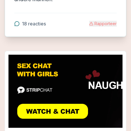
18
reacties
Rapporteer