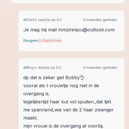
Gert
↳ reactie op
G.C
5 maanden geleden
#
3
Je mag mij mail mmzininjou@outlook.com
Reageer
Rapporteer
Roy
↳ reactie op
G.C
5 maanden geleden
#
4
dp dat is zeker geil Bobby👌
vooral als t vrouwtje nog niet in de
overgang is.
tegelijkertijd haar kut vol spuiten.,dat lijkt
me spannend,wie van de 2 haar zwanger
maakt.
mijn vrouw is de overgang al voorbij.