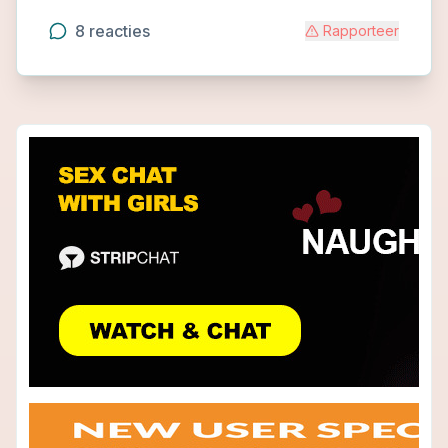
8
reacties
Rapporteer