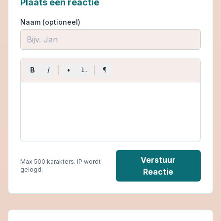
Plaats een reactie
Naam (optioneel)
I
B
•
¶
1.
Verstuur
Max 500 karakters. IP wordt
gelogd.
Reactie