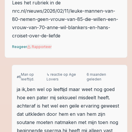
Lees het rubriek in de
nrc.nl/nieuws/2026/02/11/leuke-mannen-van-
80-nemen-geen-vrouw-van-85-die-willen-een-
vrouw-van-70-anne-wil-blankers-en-hans-
croiset-over-de-liefde
Reageer
Rapporteer
Man op
↳ reactie op
Age
6 maanden
#
6
leeftijd.
Lovers
geleden
ja ik,ben wel op leeftijd maar weet nog goed
hoe een pater mij seksueel misdeelt heeft.
achteraf is het wel een geile ervaring geweest
dat uitkleden door hem en van hem zijn
soutane moeten natmaken met mijn toen nog
beginnende sperma,hij heeft mij alleen vast