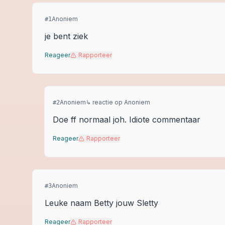
Anoniem
#
1
je bent ziek
Reageer
Rapporteer
Anoniem
↳ reactie op
Anoniem
#
2
Doe ff normaal joh. Idiote commentaar
Reageer
Rapporteer
Anoniem
#
3
Leuke naam Betty jouw Sletty
Reageer
Rapporteer