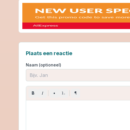
Plaats een reactie
Naam (optioneel)
I
B
•
¶
1.