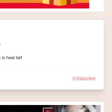
5
s heel lief
Rapporteer