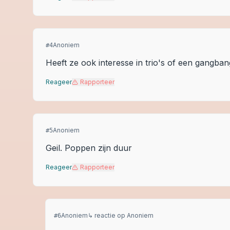
Anoniem
#
4
Heeft ze ook interesse in trio's of een gangba
Reageer
Rapporteer
Anoniem
#
5
Geil. Poppen zijn duur
Reageer
Rapporteer
Anoniem
↳ reactie op
Anoniem
#
6