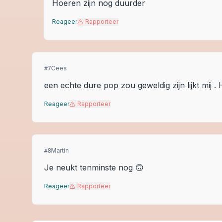
Hoeren zijn nog duurder
Reageer
Rapporteer
Cees
#
7
een echte dure pop zou geweldig zijn lijkt mij .
Reageer
Rapporteer
Martin
#
8
Je neukt tenminste nog 🙃
Reageer
Rapporteer