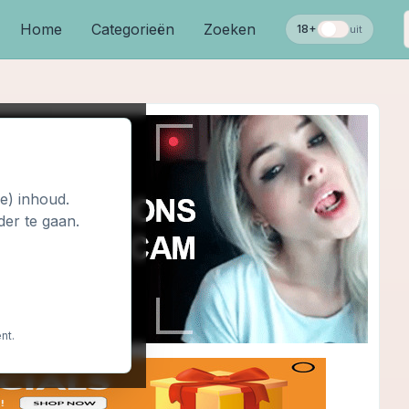
Home
Categorieën
Zoeken
18+
uit
le) inhoud.
der te gaan.
nt.