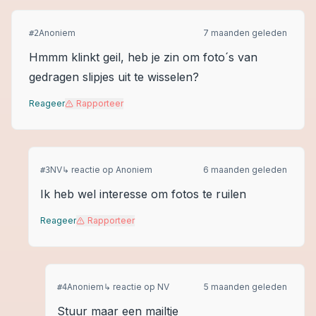
Anoniem
7 maanden geleden
#
2
Hmmm klinkt geil, heb je zin om foto´s van
gedragen slipjes uit te wisselen?
Reageer
Rapporteer
NV
↳ reactie op
Anoniem
6 maanden geleden
#
3
Ik heb wel interesse om fotos te ruilen
Reageer
Rapporteer
Anoniem
↳ reactie op
NV
5 maanden geleden
#
4
Stuur maar een mailtje