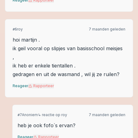
Reageer
Rapporteer
roy
7 maanden geleden
#
6
hoi martijn .
ik geil vooral op slipjes van basisschool meisjes
,
ik heb er enkele tientallen .
gedragen en uit de wasmand , wil jij ze ruilen?
Reageer
Rapporteer
Anoniem
↳ reactie op
roy
7 maanden geleden
#
7
heb je ook fofo´s ervan?
Reageer
Rapporteer