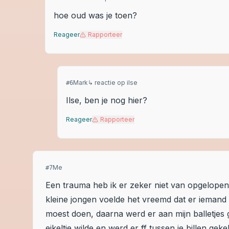
hoe oud was je toen?
Reageer
Rapporteer
Mark
↳ reactie op
ilse
#
6
Ilse, ben je nog hier?
Reageer
Rapporteer
Me
#
7
Een trauma heb ik er zeker niet van opgelopen m
kleine jongen voelde het vreemd dat er iemand z
moest doen, daarna werd er aan mijn balletjes 
eikeltje wilde en werd er ff tussen je billen gek