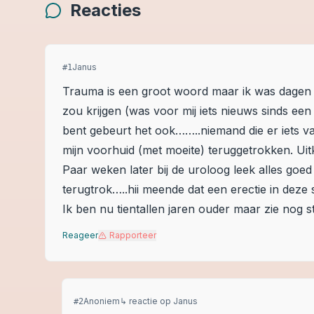
Reacties
Janus
#
1
Trauma is een groot woord maar ik was dagen va
zou krijgen (was voor mij iets nieuws sinds ee
bent gebeurt het ook……..niemand die er iets va
mijn voorhuid (met moeite) teruggetrokken. Ui
Paar weken later bij de uroloog leek alles goed 
terugtrok…..hii meende dat een erectie in deze
Ik ben nu tientallen jaren ouder maar zie nog s
Reageer
Rapporteer
Anoniem
↳ reactie op
Janus
#
2