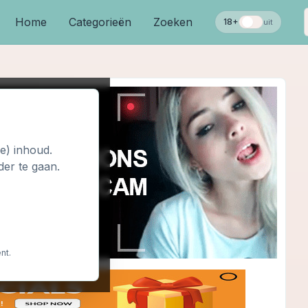
Home
Categorieën
Zoeken
18+
uit
le) inhoud.
der te gaan.
nt.