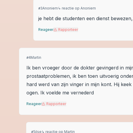
Anoniem
↳ reactie op
Anoniem
#
3
je hebt die studenten een dienst bewezen,
Reageer
Rapporteer
Martin
#
4
Ik ben vroeger door de dokter gevingerd in mijn
prostaatproblemen, ik ben toen uitvoerig onder
hard werd van zijn vinger in mijn kont. Hij keek 
ogen. Ik voelde me vernederd
Reageer
Rapporteer
ilse
↳ reactie op
Martin
#
5