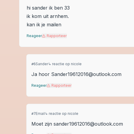
hi sander ik ben 33
ik kom uit arnhem.
kan ik je mailen
Reageer
Rapporteer
Sander
↳ reactie op
nicole
#
6
Ja hoor Sander19612016@outlook.com
Reageer
Rapporteer
Email
↳ reactie op
nicole
#
7
Moet zijn sander19612016@outlook.com