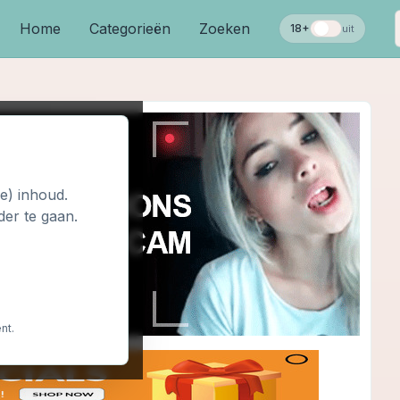
Home
Categorieën
Zoeken
18+
uit
le) inhoud.
der te gaan.
nt.