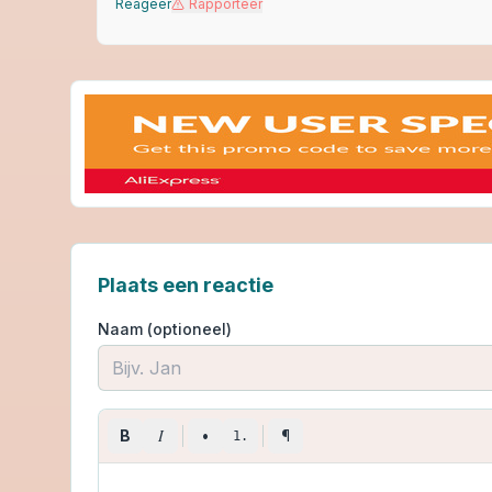
Reageer
Rapporteer
Plaats een reactie
Naam (optioneel)
I
B
•
¶
1.