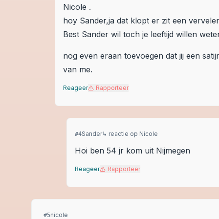
Nicole .
hoy Sander,ja dat klopt er zit een vervele
Best Sander wil toch je leeftijd willen weten
nog even eraan toevoegen dat jij een satijn
van me.
Reageer
Rapporteer
Sander
↳ reactie op
Nicole
#
4
Hoi ben 54 jr kom uit Nijmegen
Reageer
Rapporteer
nicole
#
5