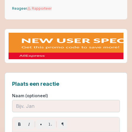
Reageer
Rapporteer
Plaats een reactie
Naam (optioneel)
I
B
•
¶
1.