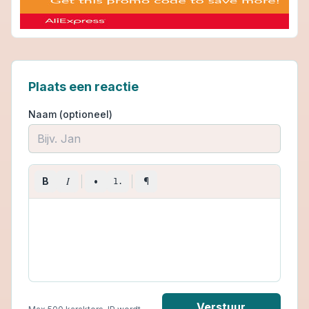
Plaats een reactie
Naam (optioneel)
I
B
•
¶
1.
Verstuur