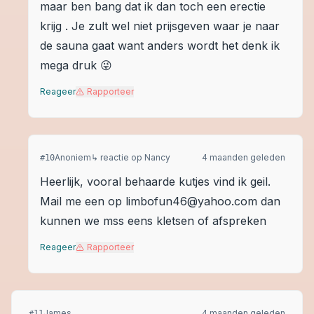
maar ben bang dat ik dan toch een erectie
krijg . Je zult wel niet prijsgeven waar je naar
de sauna gaat want anders wordt het denk ik
mega druk 😜
Reageer
Rapporteer
Anoniem
↳ reactie op
Nancy
4 maanden geleden
#
10
Heerlijk, vooral behaarde kutjes vind ik geil.
Mail me een op limbofun46@yahoo.com dan
kunnen we mss eens kletsen of afspreken
Reageer
Rapporteer
James
4 maanden geleden
#
11