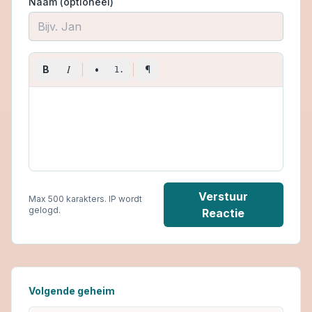
Naam (optioneel)
I
B
•
¶
1.
Verstuur
Max 500 karakters. IP wordt
gelogd.
Reactie
Volgende geheim