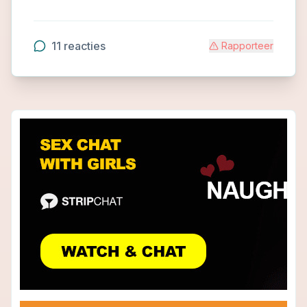
11
reacties
Rapporteer