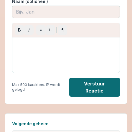
Naam (optioneel)
I
B
•
¶
1.
Verstuur
Max 500 karakters. IP wordt
gelogd.
Reactie
Volgende geheim