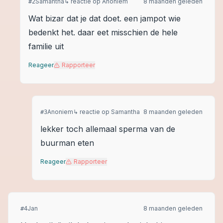
Samantha
↳ reactie op
Anoniem
8 maanden geleden
#
2
Wat bizar dat je dat doet. een jampot wie
bedenkt het. daar eet misschien de hele
familie uit
Reageer
Rapporteer
Anoniem
↳ reactie op
Samantha
8 maanden geleden
#
3
lekker toch allemaal sperma van de
buurman eten
Reageer
Rapporteer
Jan
8 maanden geleden
#
4