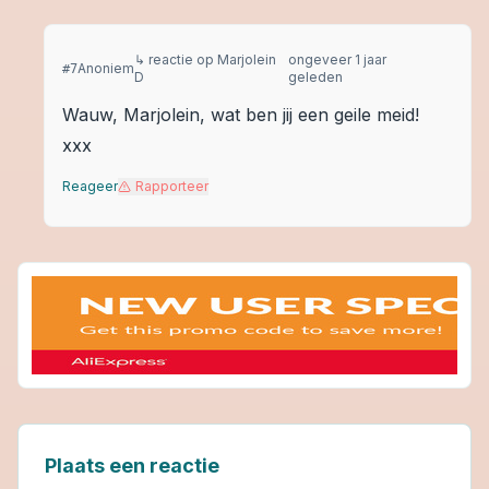
↳ reactie op
Marjolein
ongeveer 1 jaar
Anoniem
#
7
D
geleden
Wauw, Marjolein, wat ben jij een geile meid!
xxx
Reageer
Rapporteer
Plaats een reactie