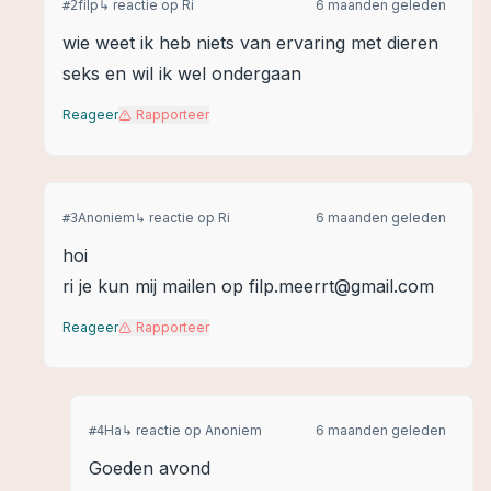
filp
↳ reactie op
Ri
6 maanden geleden
#
2
wie weet ik heb niets van ervaring met dieren
seks en wil ik wel ondergaan
Reageer
Rapporteer
Anoniem
↳ reactie op
Ri
6 maanden geleden
#
3
hoi
ri je kun mij mailen op filp.meerrt@gmail.com
Reageer
Rapporteer
Ha
↳ reactie op
Anoniem
6 maanden geleden
#
4
Goeden avond