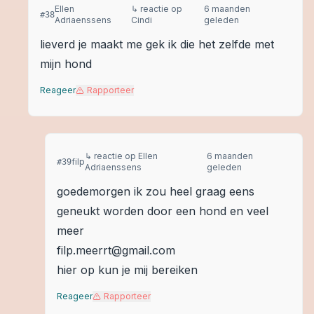
Ellen
↳ reactie op
6 maanden
#
38
Adriaenssens
Cindi
geleden
lieverd je maakt me gek ik die het zelfde met
mijn hond
Reageer
Rapporteer
↳ reactie op
Ellen
6 maanden
filp
#
39
Adriaenssens
geleden
goedemorgen ik zou heel graag eens
geneukt worden door een hond en veel
meer
filp.meerrt@gmail.com
hier op kun je mij bereiken
Reageer
Rapporteer