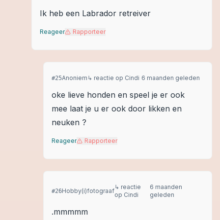
Ik heb een Labrador retreiver
Reageer
Rapporteer
Anoniem
↳ reactie op
Cindi
6 maanden geleden
#
25
oke lieve honden en speel je er ook
mee laat je u er ook door likken en
neuken ?
Reageer
Rapporteer
↳ reactie
6 maanden
Hobby(i)fotograaf
#
26
op
Cindi
geleden
.mmmmm