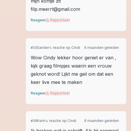
mijn kontje zit
filp.meerrt@gmail.com
Reageer
Rapporteer
Sander
↳ reactie op
Cindi
6 maanden geleden
#
33
Wow Cindy lekker hoor geniet er van ,
kijk graag filmpjes waarin een vrouw
geknot word! Lijkt me geil om dat een
keer live mee te maken
Reageer
Rapporteer
Karin
↳ reactie op
Cindi
6 maanden geleden
#
34
Ik herken wat je schrijft. Als hij eenmaal