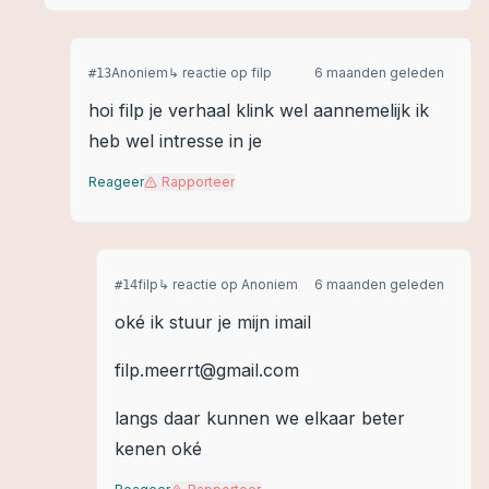
Anoniem
↳ reactie op
filp
6 maanden geleden
#
13
hoi filp je verhaal klink wel aannemelijk ik
heb wel intresse in je
Reageer
Rapporteer
filp
↳ reactie op
Anoniem
6 maanden geleden
#
14
oké ik stuur je mijn imail
filp.meerrt@gmail.com
langs daar kunnen we elkaar beter
kenen oké