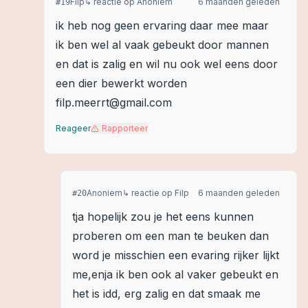
Filp
↳ reactie op
Anoniem
6 maanden geleden
#
19
ik heb nog geen ervaring daar mee maar
ik ben wel al vaak gebeukt door mannen
en dat is zalig en wil nu ook wel eens door
een dier bewerkt worden
filp.meerrt@gmail.com
Reageer
Rapporteer
Anoniem
↳ reactie op
Filp
6 maanden geleden
#
20
tja hopelijk zou je het eens kunnen
proberen om een man te beuken dan
word je misschien een evaring rijker lijkt
me,enja ik ben ook al vaker gebeukt en
het is idd, erg zalig en dat smaak me