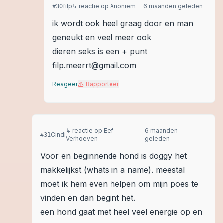
filp
↳ reactie op
Anoniem
6 maanden geleden
#
30
ik wordt ook heel graag door en man
geneukt en veel meer ook
dieren seks is een + punt
filp.meerrt@gmail.com
Reageer
Rapporteer
↳ reactie op
Eef
6 maanden
Cindi
#
31
Verhoeven
geleden
Voor en beginnende hond is doggy het
makkelijkst (whats in a name). meestal
moet ik hem even helpen om mijn poes te
vinden en dan begint het.
een hond gaat met heel veel energie op en