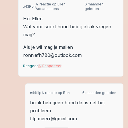
↳ reactie op
Ellen
6 maanden
Ron
#
43
Adriaenssens
geleden
Hoi Ellen
Wat voor soort hond heb jij als ik vragen
mag?
Als je wil mag je mailen
ronniefh780@outlook.com
Reageer
Rapporteer
filp
↳ reactie op
Ron
6 maanden geleden
#
44
hoi ik heb geen hond dat is net het
probleem
filp.meerr@gmail.com