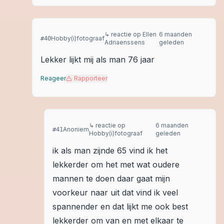
↳ reactie op
Ellen
6 maanden
Hobby(i)fotograaf
#
40
Adriaenssens
geleden
Lekker lijkt mij als man 76 jaar
Reageer
Rapporteer
↳ reactie op
6 maanden
Anoniem
#
41
Hobby(i)fotograaf
geleden
ik als man zijnde 65 vind ik het
lekkerder om het met wat oudere
mannen te doen daar gaat mijn
voorkeur naar uit dat vind ik veel
spannender en dat lijkt me ook best
lekkerder om van en met elkaar te