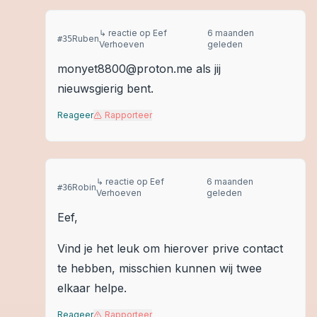
↳ reactie op
Eef
6 maanden
Ruben
#
35
Verhoeven
geleden
monyet8800@proton.me als jij
nieuwsgierig bent.
Reageer
Rapporteer
↳ reactie op
Eef
6 maanden
Robin
#
36
Verhoeven
geleden
Eef,
Vind je het leuk om hierover prive contact
te hebben, misschien kunnen wij twee
elkaar helpe.
Reageer
Rapporteer