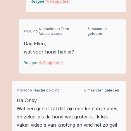
Reageer
Rapporteer
↳ reactie op
Ellen
6 maanden
Cindi
#
45
Adriaenssens
geleden
Dag Ellen,
wat voor hond heb je?
Reageer
Rapporteer
Ron
↳ reactie op
Cindi
6 maanden geleden
#
46
Ha Cindy
Wat een genot zal dat zijn een knot in je poes,
en zeker als de hond wat groter is. Ik kijk
vaker video's van knotting en vind het zo geil