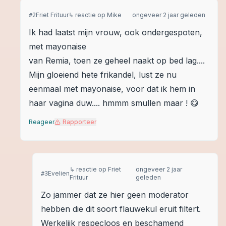
Friet Frituur
↳ reactie op
Mike
ongeveer 2 jaar geleden
#
2
Ik had laatst mijn vrouw, ook ondergespoten,
met mayonaise
van Remia, toen ze geheel naakt op bed lag....
Mijn gloeiend hete frikandel, lust ze nu
eenmaal met mayonaise, voor dat ik hem in
haar vagina duw.... hmmm smullen maar ! 😋
Reageer
Rapporteer
↳ reactie op
Friet
ongeveer 2 jaar
Evelien
#
3
Frituur
geleden
Zo jammer dat ze hier geen moderator
hebben die dit soort flauwekul eruit filtert.
Werkelijk respecloos en beschamend