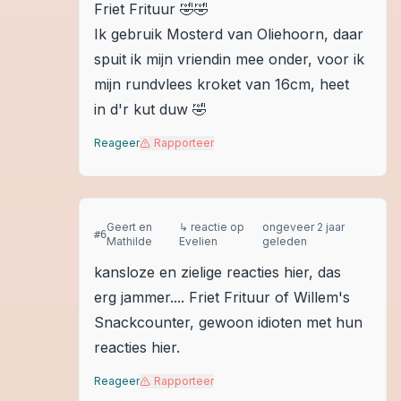
Friet Frituur 🤣🤣
Ik gebruik Mosterd van Oliehoorn, daar
spuit ik mijn vriendin mee onder, voor ik
mijn rundvlees kroket van 16cm, heet
in d'r kut duw 🤣
Reageer
Rapporteer
Geert en
↳ reactie op
ongeveer 2 jaar
#
6
Mathilde
Evelien
geleden
kansloze en zielige reacties hier, das
erg jammer.... Friet Frituur of Willem's
Snackcounter, gewoon idioten met hun
reacties hier.
Reageer
Rapporteer