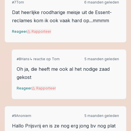
Tom
6 maanden geleden
#
7
Dat heerlijke roodharige meisje uit de Essent-
reclames kom ik ook vaak hard op...mmmm
Reageer
Rapporteer
Hans
↳ reactie op
Tom
5 maanden geleden
#
8
Oh ja, die heeft me ook al het nodige zaad
gekost
Reageer
Rapporteer
Anoniem
5 maanden geleden
#
9
Hallo Prijsvrij en is ze nog erg jong bv nog plat