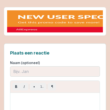
Plaats een reactie
Naam (optioneel)
I
B
•
¶
1.