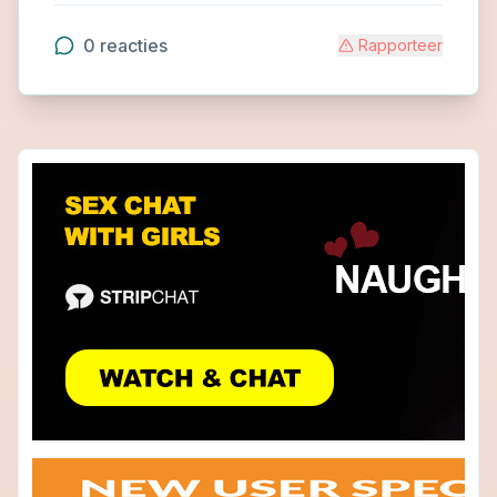
0
reacties
Rapporteer