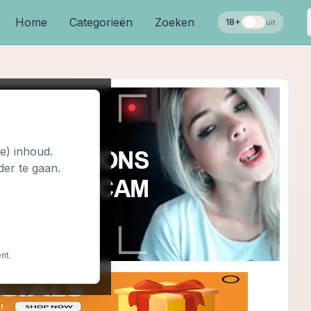
Home
Categorieën
Zoeken
18+
uit
le) inhoud.
der te gaan.
nt.