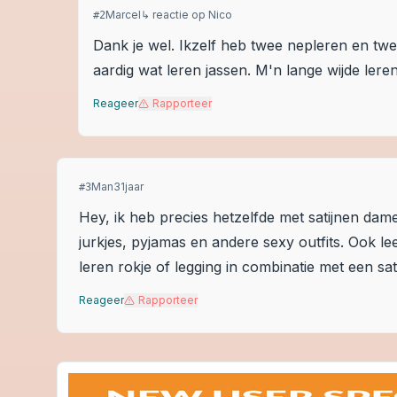
Marcel
↳ reactie op
Nico
#
2
Dank je wel. Ikzelf heb twee nepleren en tw
aardig wat leren jassen. M'n lange wijde leren
Reageer
Rapporteer
Man31jaar
#
3
Hey, ik heb precies hetzelfde met satijnen dame
jurkjes, pyjamas en andere sexy outfits. Ook lee
leren rokje of legging in combinatie met een sat
Reageer
Rapporteer