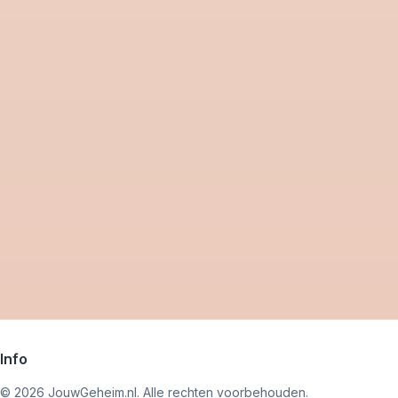
Info
©
2026
JouwGeheim.nl. Alle rechten voorbehouden.