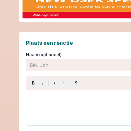
Plaats een reactie
Naam (optioneel)
I
B
•
¶
1.