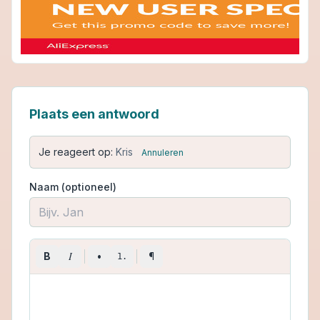
Plaats een antwoord
Je reageert op:
Kris
Annuleren
Naam (optioneel)
I
B
•
¶
1.