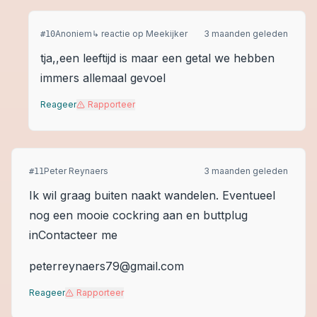
Anoniem
↳ reactie op
Meekijker
3 maanden geleden
#
10
tja,,een leeftijd is maar een getal we hebben
immers allemaal gevoel
Reageer
Rapporteer
Peter Reynaers
3 maanden geleden
#
11
Ik wil graag buiten naakt wandelen. Eventueel
nog een mooie cockring aan en buttplug
inContacteer me
peterreynaers79@gmail.com
Reageer
Rapporteer