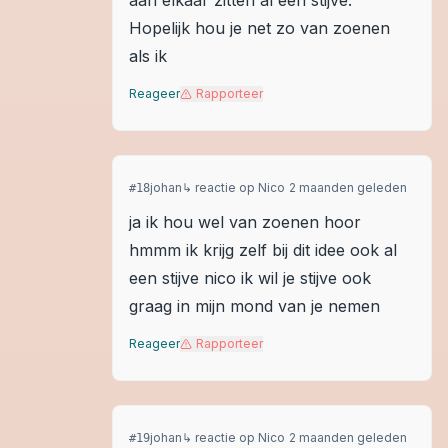
aan elkaar zitten al een stijve.
Hopelijk hou je net zo van zoenen
als ik
Reageer
Rapporteer
johan
↳ reactie op
Nico
2 maanden geleden
#
18
ja ik hou wel van zoenen hoor
hmmm ik krijg zelf bij dit idee ook al
een stijve nico ik wil je stijve ook
graag in mijn mond van je nemen
Reageer
Rapporteer
johan
↳ reactie op
Nico
2 maanden geleden
#
19