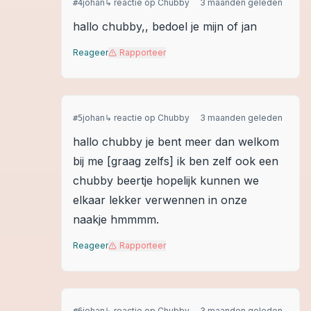
johan
↳ reactie op
Chubby
3 maanden geleden
#
4
hallo chubby,, bedoel je mijn of jan
Reageer
Rapporteer
johan
↳ reactie op
Chubby
3 maanden geleden
#
5
hallo chubby je bent meer dan welkom
bij me [graag zelfs] ik ben zelf ook een
chubby beertje hopelijk kunnen we
elkaar lekker verwennen in onze
naakje hmmmm.
Reageer
Rapporteer
johan
↳ reactie op
Chubby
3 maanden geleden