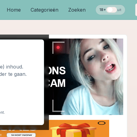
Home
Categorieën
Zoeken
18+
uit
le) inhoud.
der te gaan.
nt.