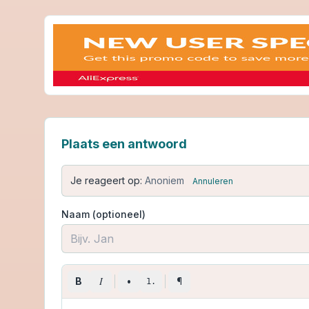
Plaats een antwoord
Je reageert op:
Anoniem
Annuleren
Naam (optioneel)
I
B
•
¶
1.