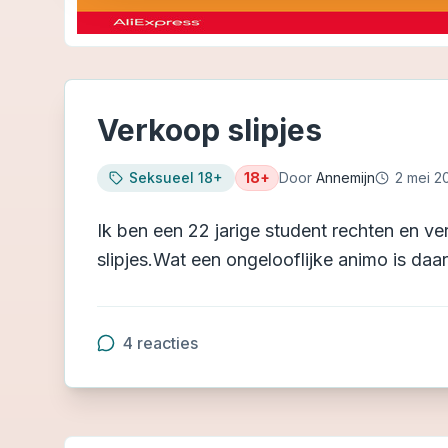
Verkoop slipjes
Seksueel 18+
18+
Door
Annemijn
2 mei 2
Ik ben een 22 jarige student rechten en ve
slipjes.Wat een ongelooflijke animo is daa
4
reacties