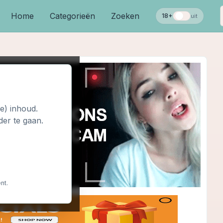
Home
Categorieën
Zoeken
18+
uit
le) inhoud.
der te gaan.
nt.