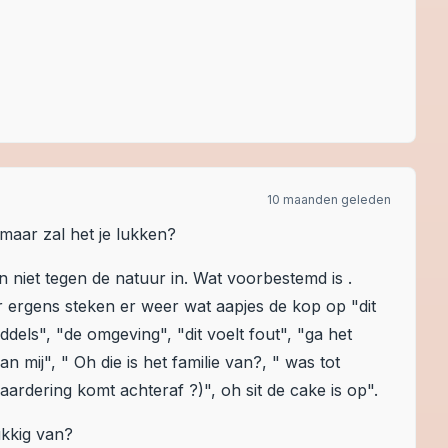
10 maanden geleden
 maar zal het je lukken?
niet tegen de natuur in. Wat voorbestemd is .
r ergens steken er weer wat aapjes de kop op "dit
roddels", "de omgeving", "dit voelt fout", "ga het
n mij", " Oh die is het familie van?, " was tot
rdering komt achteraf ?)", oh sit de cake is op".
kkig van?