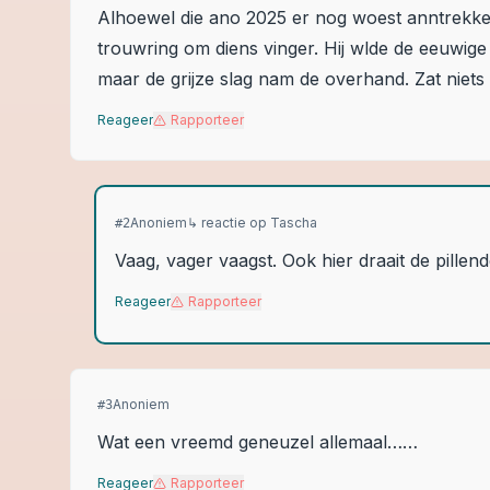
Alhoewel die ano 2025 er nog woest anntrekkel
trouwring om diens vinger. Hij wlde de eeuwige
maar de grijze slag nam de overhand. Zat niets
Reageer
Rapporteer
Anoniem
↳ reactie op
Tascha
#
2
Vaag, vager vaagst. Ook hier draait de pille
Reageer
Rapporteer
Anoniem
#
3
Wat een vreemd geneuzel allemaal……
Reageer
Rapporteer