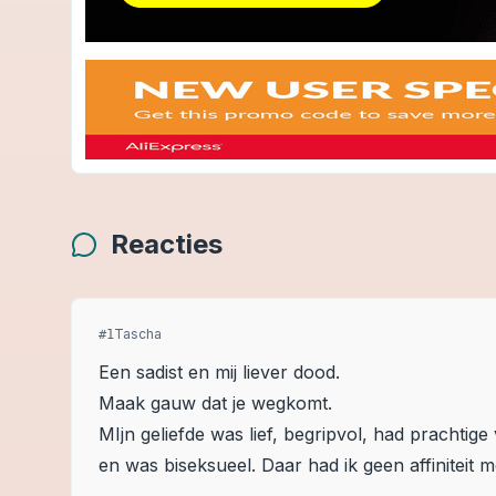
Reacties
Tascha
#
1
Een sadist en mij liever dood.
Maak gauw dat je wegkomt.
MIjn geliefde was lief, begripvol, had prachti
en was biseksueel. Daar had ik geen affiniteit m