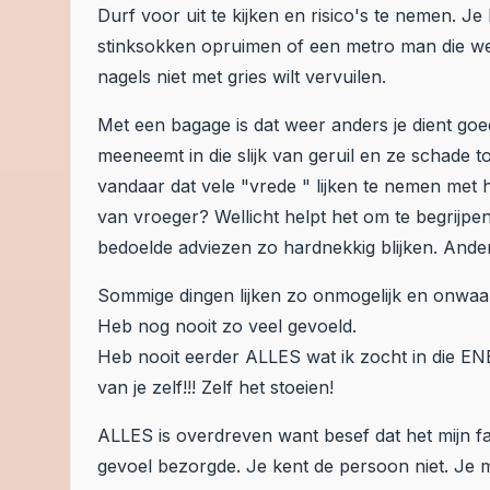
Durf voor uit te kijken en risico's te nemen. Je
stinksokken opruimen of een metro man die wek
nagels niet met gries wilt vervuilen.
Met een bagage is dat weer anders je dient go
meeneemt in die slijk van geruil en ze schade to
vandaar dat vele "vrede " lijken te nemen me
van vroeger? Wellicht helpt het om te begrij
bedoelde adviezen zo hardnekkig blijken. Andere
Sommige dingen lijken zo onmogelijk en onwaars
Heb nog nooit zo veel gevoeld.
Heb nooit eerder ALLES wat ik zocht in die E
van je zelf!!! Zelf het stoeien!
ALLES is overdreven want besef dat het mijn fan
gevoel bezorgde. Je kent de persoon niet. Je m