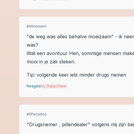
Anoniem
#
4
"de weg was alles behalve moeizaam" - ik nee
was?
Wat een avontuur Hen, sommige mensen maken 
mooi in je zak steken.
Tip: volgende keer iets minder drugs nemen
Reageer
Rapporteer
Pecados
#
5
"Drugsnemer , pillendealer" volgens mij zijn bei