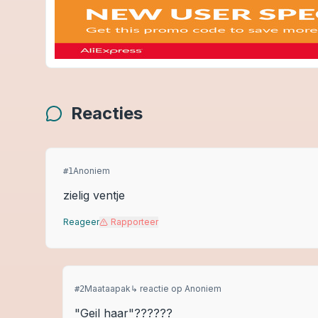
Reacties
Anoniem
#
1
zielig ventje
Reageer
Rapporteer
Maataapak
↳ reactie op
Anoniem
#
2
"Geil haar"??????