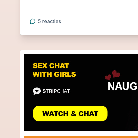
5
reacties