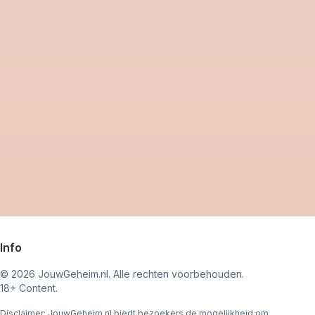
Info
©
2026
JouwGeheim.nl. Alle rechten voorbehouden.
18+ Content.
Disclaimer; JouwGeheim.nl biedt bezoekers de mogelijkheid om