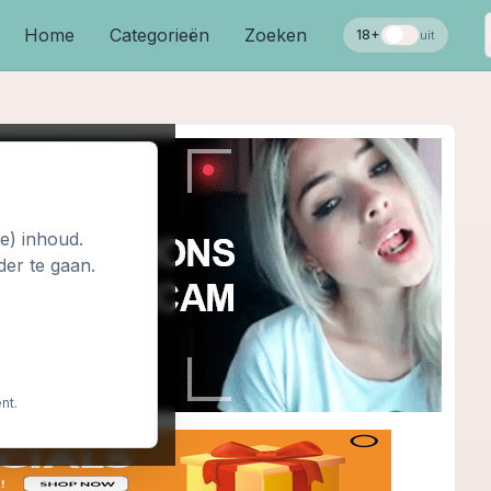
Home
Categorieën
Zoeken
18+
uit
le) inhoud.
der te gaan.
nt.