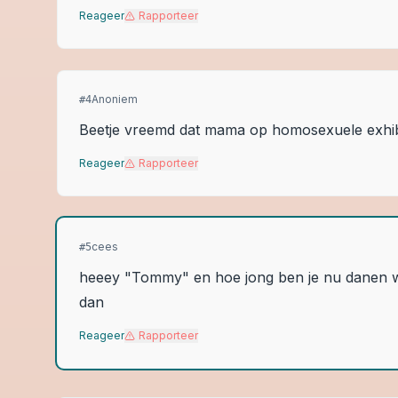
Reageer
Rapporteer
Anoniem
#
4
Beetje vreemd dat mama op homosexuele exhibi
Reageer
Rapporteer
cees
#
5
heeey "Tommy" en hoe jong ben je nu danen wil
dan
Reageer
Rapporteer