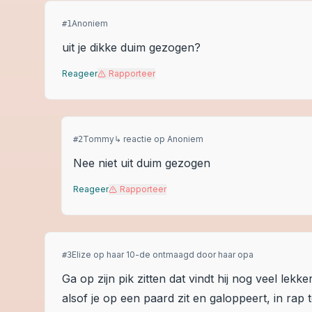
Anoniem
#
1
uit je dikke duim gezogen?
Reageer
Rapporteer
Tommy
↳ reactie op
Anoniem
#
2
Nee niet uit duim gezogen
Reageer
Rapporteer
Elize op haar 10-de ontmaagd door haar opa
#
3
Ga op zijn pik zitten dat vindt hij nog veel l
alsof je op een paard zit en galoppeert, in rap 