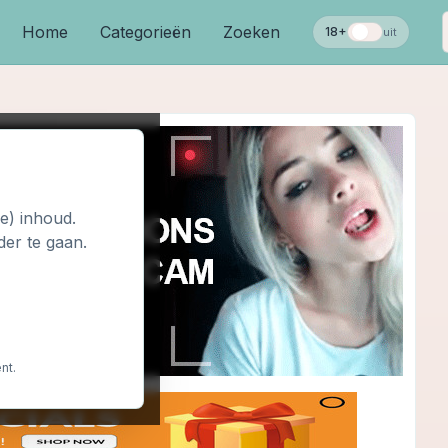
Home
Categorieën
Zoeken
18+
uit
le) inhoud.
der te gaan.
nt.