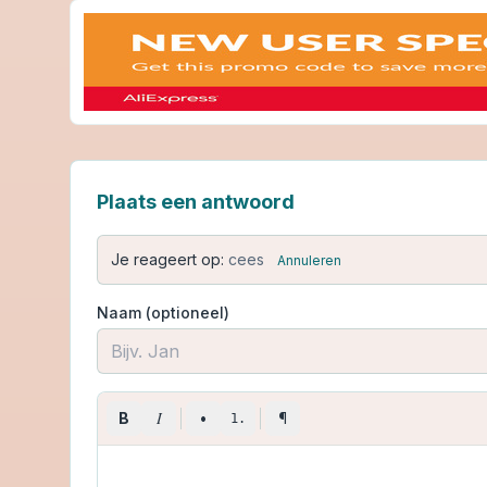
Plaats een antwoord
Je reageert op:
cees
Annuleren
Naam (optioneel)
I
B
•
¶
1.